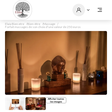
Elaía Bien etre
Bien-être
Massage
Forfait massages de son choix d'une valeur de 250 euros
Afficher toutes
les images