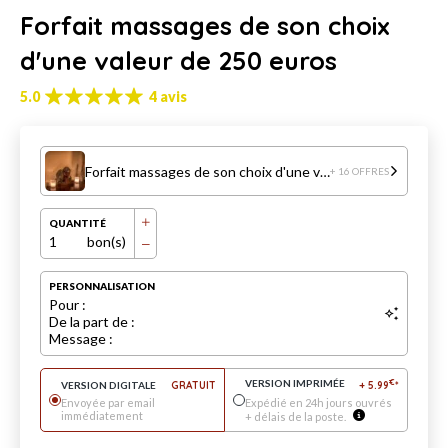
Forfait massages de son choix
d'une valeur de 250 euros
5.0
4 avis
Forfait massages de son choix d'une valeur de 250 euros
+ 16 OFFRES
QUANTITÉ
1
bon(s)
PERSONNALISATION
Pour :
De la part de :
Message :
VERSION IMPRIMÉE
€
VERSION DIGITALE
GRATUIT
+
5.99
*
Envoyée par email
Expédié en 24h jours ouvrés
immédiatement
+ délais de la poste.