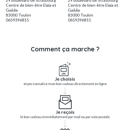
29 boulevard de Strasbourg
29 boulevard de Strasbourg
Centre de bien-être Elaía et
Centre de bien-être Elaía et
Ga&lia
Ga&lia
83000 Toulon
83000 Toulon
0659396815
0659396815
Comment ça marche ?
Je choisis
et personnalise mon bon cadeau directement en ligne
Je reçois
le bon cadeau immédiatement par mail ou par voie postale