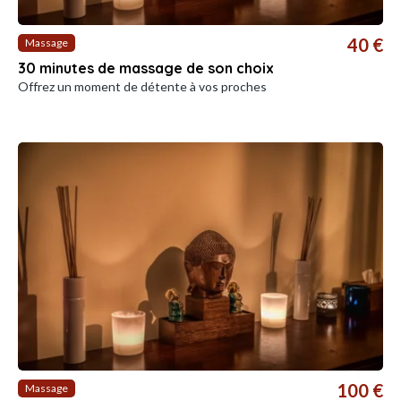
40 €
Massage
30 minutes de massage de son choix
Offrez un moment de détente à vos proches
100 €
Massage