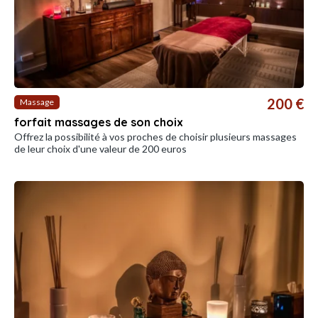
200 €
Massage
forfait massages de son choix
Offrez la possibilité à vos proches de choisir plusieurs massages
de leur choix d'une valeur de 200 euros