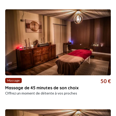
50 €
Massage
Massage de 45 minutes de son choix
Offrez un moment de détente à vos proches