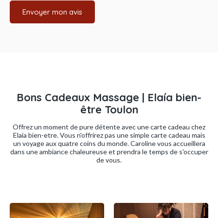
Envoyer mon avis
Bons Cadeaux Massage | Elaía bien-
être Toulon
Offrez un moment de pure détente avec une carte cadeau chez
Elaia bien-etre. Vous n'offrirez pas une simple carte cadeau mais
un voyage aux quatre coins du monde. Caroline vous accueillera
dans une ambiance chaleureuse et prendra le temps de s'occuper
de vous.