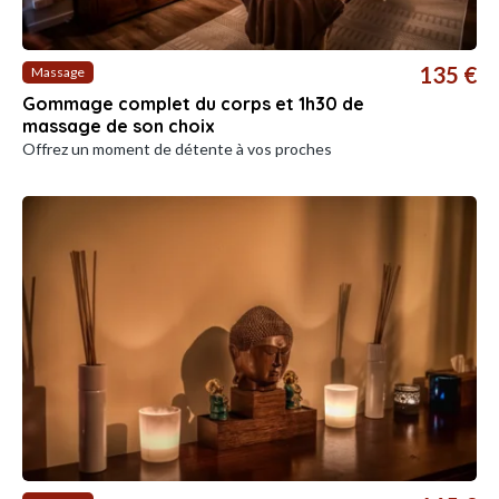
135 €
Massage
Gommage complet du corps et 1h30 de
massage de son choix
Offrez un moment de détente à vos proches