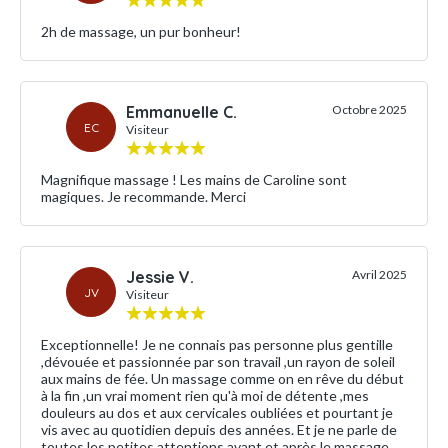
2h de massage, un pur bonheur!
Emmanuelle C.
Octobre 2025
EC
Visiteur
Magnifique massage ! Les mains de Caroline sont
magiques. Je recommande. Merci
Jessie V.
Avril 2025
JV
Visiteur
Exceptionnelle! Je ne connais pas personne plus gentille
,dévouée et passionnée par son travail ,un rayon de soleil
aux mains de fée. Un massage comme on en rêve du début
à la fin ,un vrai moment rien qu'à moi de détente ,mes
douleurs au dos et aux cervicales oubliées et pourtant je
vis avec au quotidien depuis des années. Et je ne parle de
toutes les petites attentions avant et après le massage