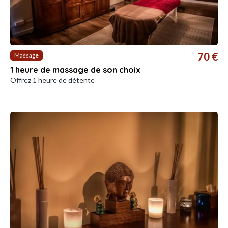
70 €
Massage
1 heure de massage de son choix
Offrez 1 heure de détente